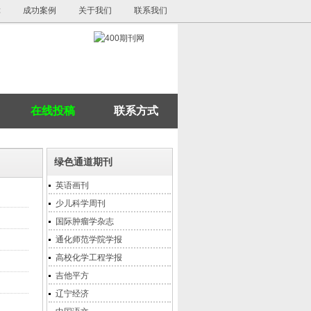
障
成功案例
关于我们
联系我们
在线投稿
联系方式
绿色通道期刊
英语画刊
少儿科学周刊
国际肿瘤学杂志
通化师范学院学报
高校化学工程学报
吉他平方
辽宁经济