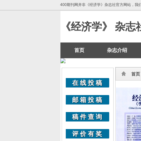
400期刊网并非《经济学》杂志社官方网站，我
《经济学》 杂志
首页
杂志介绍
首页
在线投稿
邮箱投稿
稿件查询
评价有奖