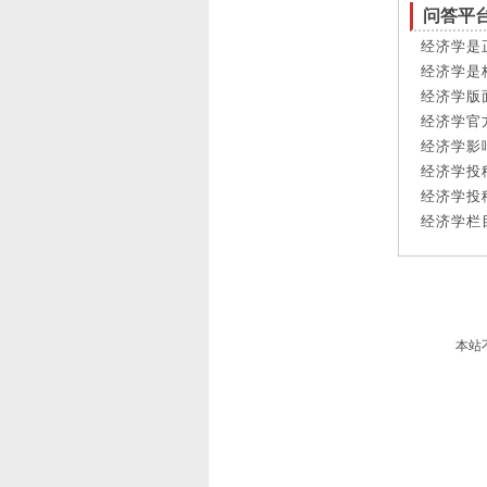
问答平
经济学是
经济学是
经济学版
经济学官
经济学影
经济学投
经济学投
经济学栏
本站