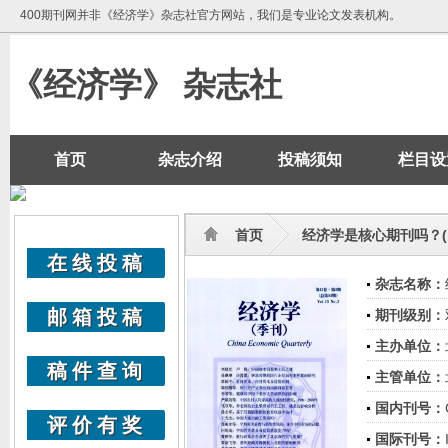
400期刊网并非《经济学》杂志社官方网站，我们是专业论文发表机构。
《经济学》 杂志社
首页
杂志介绍
投稿须知
栏目设
首页
经济学是核心期刊吗？(
在线投稿
杂志名称：
邮箱投稿
期刊级别：
主办单位：
稿件查询
主管单位：
国内刊号：
评价有奖
国际刊号：