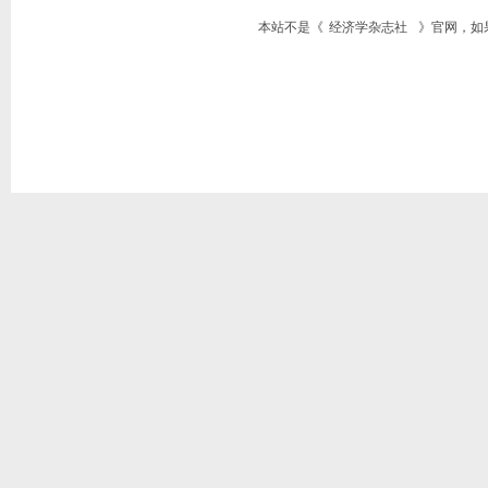
本站不是《
经济学杂志社
》官网，如