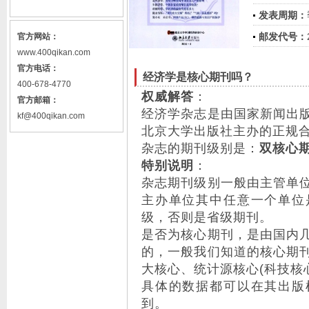
发表周期：
邮发代号：
官方网站：
www.400qikan.com
官方电话：
经济学是核心期刊吗？
400-678-4770
权威解答
：
官方邮箱：
经济学杂志是由国家新闻出
kf@400qikan.com
北京大学出版社主办的正规
杂志的期刊级别是：
双核心
特别说明
：
杂志期刊级别一般由主管单
主办单位其中任意一个单位
级，否则是省级期刊。
是否为核心期刊，是由国内
的，一般我们知道的核心期
大核心、统计源核心(科技核
具体的数据都可以在其出版
到。