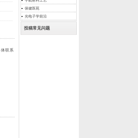
宇航材料工艺
保健医苑
光电子学前沿
投稿常见问题
具体联系