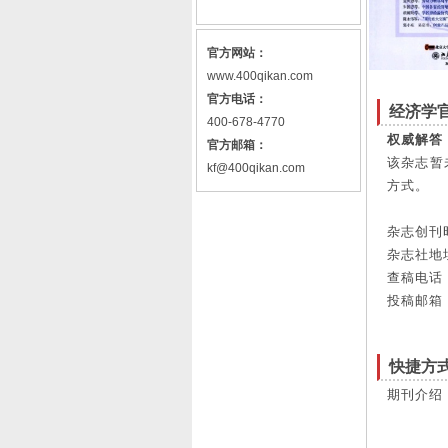
官方网站：
www.400qikan.com
官方电话：
经济学
400-678-4770
权威解答
官方邮箱：
该杂志暂
kf@400qikan.com
方式。
杂志创刊时
杂志社地
查稿电话：
投稿邮箱：
快捷方
期刊介绍